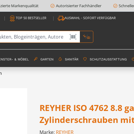
fizierte Markenqualität
Autorisierter Fachhändler
Schnelle
TOP 50 BESTSELLER
AUSWAHL - SOFORT VERFÜGBAR
ENSTER- & MÖBEL
GARTEN
SANITÄR
SCHUTZAUSSTATTUNG
n
REYHER ISO 4762 8.8 ga
Zylinderschrauben mi
Marke:
REYHER