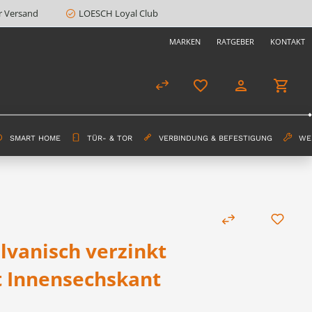
r Versand
LOESCH Loyal Club
MARKEN
RATGEBER
KONTAKT
SMART HOME
TÜR- & TOR
VERBINDUNG & BEFESTIGUNG
WE
lvanisch verzinkt
t Innensechskant