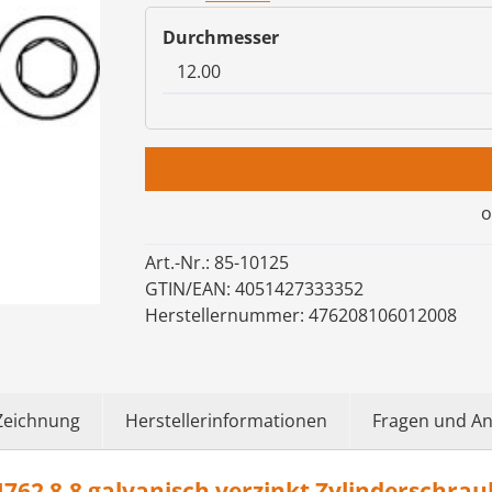
auswählen
Durchmesser
o
Art.-Nr.:
85-10125
GTIN/EAN:
4051427333352
Herstellernummer:
476208106012008
Zeichnung
Herstellerinformationen
Fragen und A
62 8.8 galvanisch verzinkt Zylinderschra