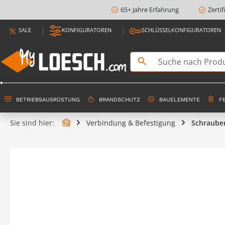
65+ Jahre Erfahrung
Zerti
springen
Zur Hauptnavigation springen
SALE
KONFIGURATOREN
SCHLÜSSELKONFIGURATOREN
BETRIEBSAUSRÜSTUNG
BRANDSCHUTZ
BAUELEMENTE
F
Sie sind hier:
Verbindung & Befestigung
Schraube
Bildergalerie überspringen