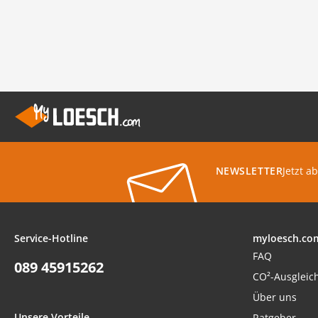
Jetzt a
NEWSLETTER
Service-Hotline
myloesch.co
FAQ
089 45915262
CO²-Ausgleic
Über uns
Unsere Vorteile
Ratgeber