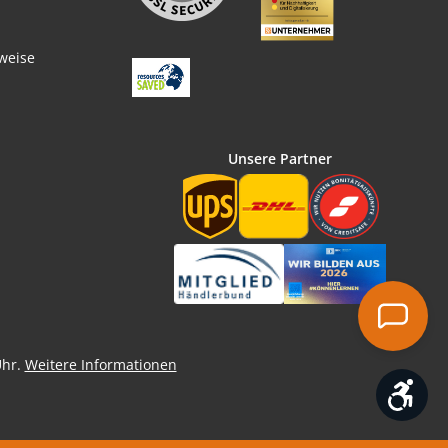
weise
Unsere Partner
Uhr.
Weitere Informationen
Wer