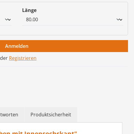
auswählen
Länge
Anmelden
der
Registrieren
ntworten
Produktsicherheit
uben mit Innensechskant"