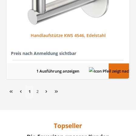
Handlaufstütze KWS 4546, Edelstahl
Preis nach Anmeldung sichtbar
1 Ausführung anzeigen
Seite
Seite
1
2
Topseller