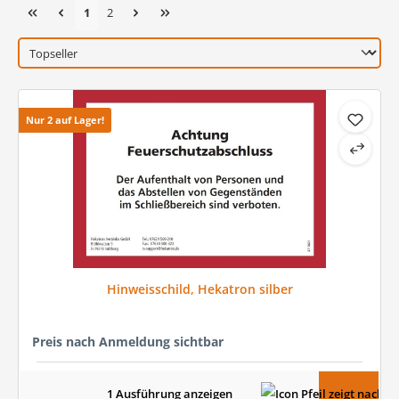
Seite
Seite
1
2
Nur 2 auf Lager!
Hinweisschild, Hekatron silber
Preis nach Anmeldung sichtbar
1 Ausführung anzeigen