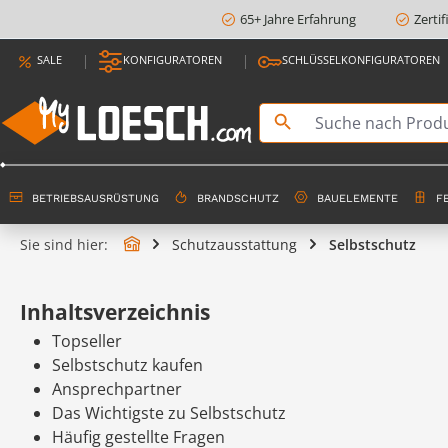
65+ Jahre Erfahrung
Zerti
springen
Zur Hauptnavigation springen
SALE
KONFIGURATOREN
SCHLÜSSELKONFIGURATOREN
BETRIEBSAUSRÜSTUNG
BRANDSCHUTZ
BAUELEMENTE
F
Sie sind hier:
Schutzausstattung
Selbstschutz
Inhaltsverzeichnis
Topseller
Selbstschutz kaufen
Ansprechpartner
Das Wichtigste zu Selbstschutz
Häufig gestellte Fragen