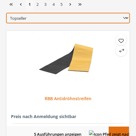
Seite
Seite
Seite
Seite
Seite
1
2
3
4
5
RBB Antidröhnstreifen
Preis nach Anmeldung sichtbar
5 Ausführungen anzeigen