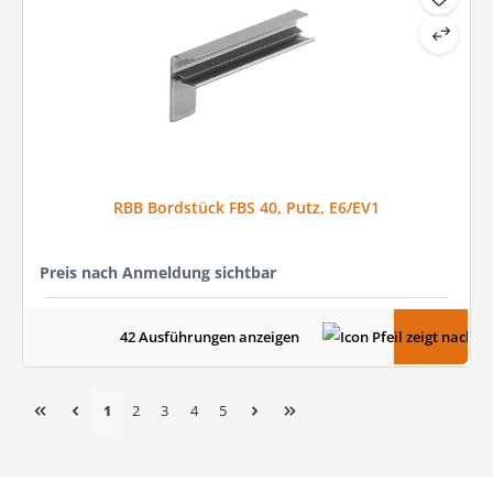
RBB Bordstück FBS 40, Putz, E6/EV1
Preis nach Anmeldung sichtbar
42 Ausführungen anzeigen
Seite
Seite
Seite
Seite
Seite
1
2
3
4
5