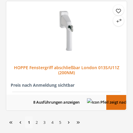
HOPPE Fenstergriff abschließbar London 013S/U11Z
(200NM)
Preis nach Anmeldung sichtbar
8 Ausführungen anzeigen
Seite
Seite
Seite
Seite
Seite
1
2
3
4
5