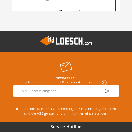
NEWSLETTER
Jetzt abonnieren und 300 Extrapunkte erhalten!
E-Mail-Adresse
*
Ich habe die
Datenschutzbestimmungen
zur Kenntnis genommen
und die
AGB
gelesen und bin mit ihnen einverstanden.
Service-Hotline