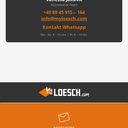
eCommerce Team
+49 89 45 915 – 164
info@myloesch.com
Kontakt Whatsapp
Mo - Do: 8 - 16 Uhr | Fr: 8 - 14 Uhr
NEWSLETTER