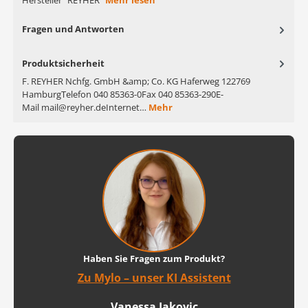
Hersteller "REYHER"
Mehr lesen
Fragen und Antworten
Produktsicherheit
F. REYHER Nchfg. GmbH &amp; Co. KG Haferweg 122769
HamburgTelefon 040 85363-0Fax 040 85363-290E-
Mail mail@reyher.deInternet…
Mehr
Haben Sie Fragen zum Produkt?
Zu Mylo – unser KI Assistent
Vanessa Jakovic