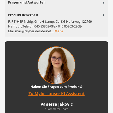
Fragen und Antworten
Produktsicherheit
F. REYHER Nchfg. GmbH &amp; Co. KG Haferweg 122769
HamburgTelefon 040 85363-0Fax 040 85363-290E-
Mail mail@reyher.deInternet…
Mehr
Haben Sie Fragen zum Produkt?
Zu Mylo – unser KI Assistent
Vanessa Jakovic
eCommerce Team