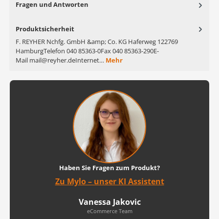
Fragen und Antworten
Produktsicherheit
F. REYHER Nchfg. GmbH &amp; Co. KG Haferweg 122769
HamburgTelefon 040 85363-0Fax 040 85363-290E-
Mail mail@reyher.deInternet…
Mehr
Haben Sie Fragen zum Produkt?
Zu Mylo – unser KI Assistent
Vanessa Jakovic
eCommerce Team