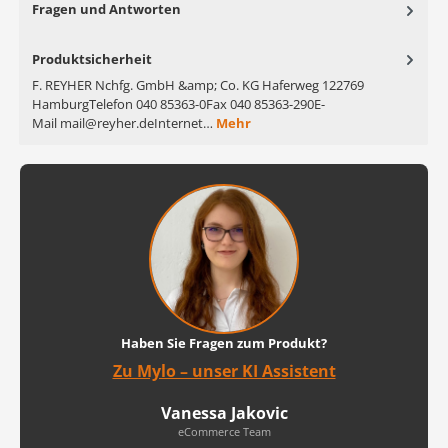
Fragen und Antworten
Produktsicherheit
F. REYHER Nchfg. GmbH &amp; Co. KG Haferweg 122769
HamburgTelefon 040 85363-0Fax 040 85363-290E-
Mail mail@reyher.deInternet…
Mehr
Haben Sie Fragen zum Produkt?
Zu Mylo – unser KI Assistent
Vanessa Jakovic
eCommerce Team