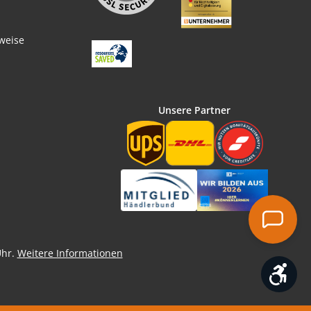
weise
Unsere Partner
Uhr.
Weitere Informationen
Wer