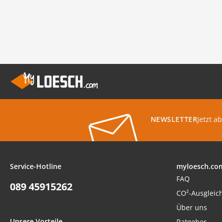
Jetzt a
NEWSLETTER
Service-Hotline
myloesch.co
FAQ
089 45915262
CO²-Ausgleic
Über uns
Unsere Vorteile
Ratgeber