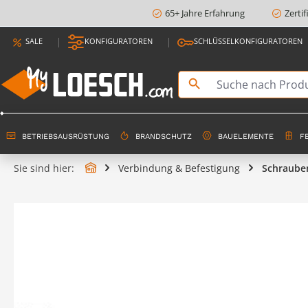
65+ Jahre Erfahrung
Zerti
springen
Zur Hauptnavigation springen
SALE
KONFIGURATOREN
SCHLÜSSELKONFIGURATOREN
BETRIEBSAUSRÜSTUNG
BRANDSCHUTZ
BAUELEMENTE
F
Sie sind hier:
Verbindung & Befestigung
Schraube
Bildergalerie überspringen