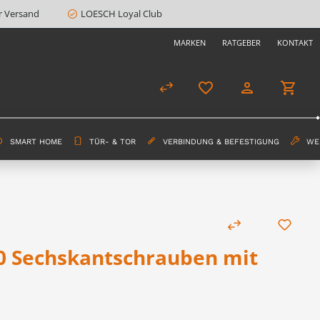
r Versand
LOESCH Loyal Club
MARKEN
RATGEBER
KONTAKT
SMART HOME
TÜR- & TOR
VERBINDUNG & BEFESTIGUNG
WE
70 Sechskantschrauben mit