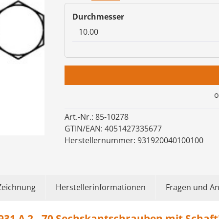
auswählen
Durchmesser
o
Art.-Nr.:
85-10278
GTIN/EAN:
4051427335677
Herstellernummer:
931920040100100
Zeichnung
Herstellerinformationen
Fragen und A
31 A 2 - 70 Sechskantschrauben mit Schaft