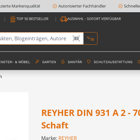
fizierte Markenqualität
Autorisierter Fachhändler
Schnelle
TOP 50 BESTSELLER
AUSWAHL - SOFORT VERFÜGBAR
ENSTER- & MÖBEL
GARTEN
SANITÄR
SCHUTZAUSSTATTUNG
n
REYHER DIN 931 A 2 - 
Schaft
Marke:
REYHER