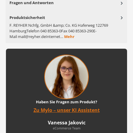
Fragen und Antworten
Produktsicherheit
F. REYHER Nchfg. GmbH &amp; Co. KG Haferweg 122769
HamburgTelefon 040 85363-0Fax 040 85363-290E-
Mail mail@reyher.deInternet…
Mehr
Haben Sie Fragen zum Produkt?
Zu Mylo – unser KI Assistent
Vanessa Jakovic
eCommerce Team