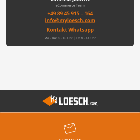
eCommerce Team
+49 89 45 915 – 164
info@myloesch.com
Kontakt Whatsapp
Mo - Do: 8 - 16 Uhr | Fr: 8 - 14 Uhr
NEWSLETTER