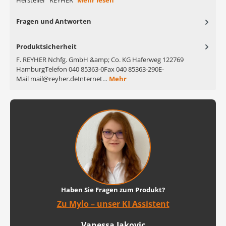
Hersteller "REYHER"
Mehr lesen
Fragen und Antworten
Produktsicherheit
F. REYHER Nchfg. GmbH &amp; Co. KG Haferweg 122769
HamburgTelefon 040 85363-0Fax 040 85363-290E-
Mail mail@reyher.deInternet…
Mehr
Haben Sie Fragen zum Produkt?
Zu Mylo – unser KI Assistent
Vanessa Jakovic