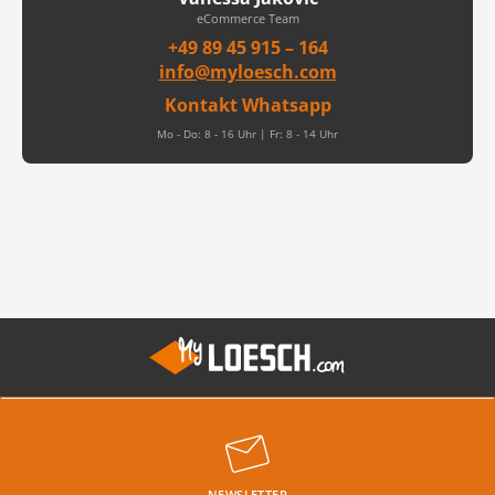
eCommerce Team
+49 89 45 915 – 164
info@myloesch.com
Kontakt Whatsapp
Mo - Do: 8 - 16 Uhr | Fr: 8 - 14 Uhr
NEWSLETTER