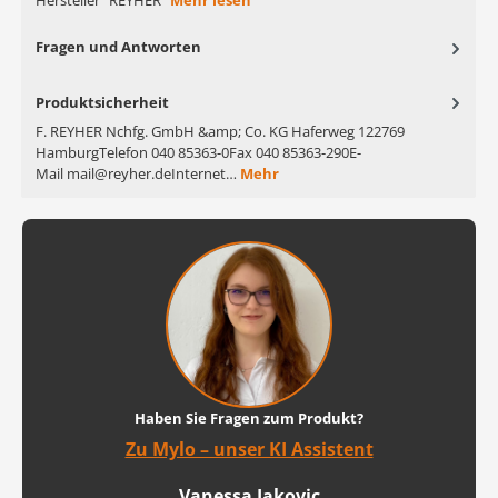
Hersteller "REYHER"
Mehr lesen
Fragen und Antworten
Produktsicherheit
F. REYHER Nchfg. GmbH &amp; Co. KG Haferweg 122769
HamburgTelefon 040 85363-0Fax 040 85363-290E-
Mail mail@reyher.deInternet…
Mehr
Haben Sie Fragen zum Produkt?
Zu Mylo – unser KI Assistent
Vanessa Jakovic