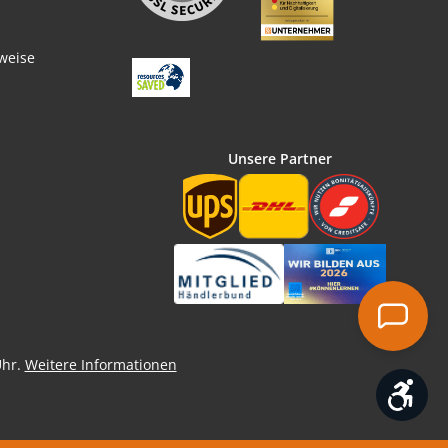
weise
Unsere Partner
Uhr.
Weitere Informationen
Wer