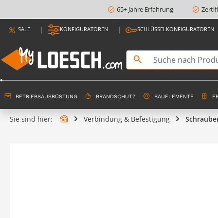
65+ Jahre Erfahrung
Zerti
springen
Zur Hauptnavigation springen
SALE
KONFIGURATOREN
SCHLÜSSELKONFIGURATOREN
BETRIEBSAUSRÜSTUNG
BRANDSCHUTZ
BAUELEMENTE
F
Sie sind hier:
Verbindung & Befestigung
Schraube
Bildergalerie überspringen