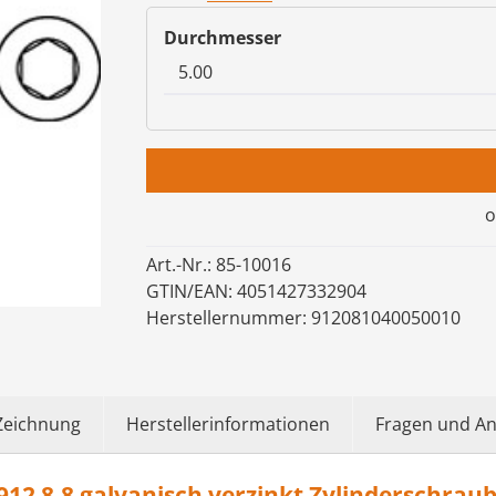
auswählen
Durchmesser
o
Art.-Nr.:
85-10016
GTIN/EAN:
4051427332904
Herstellernummer:
912081040050010
Zeichnung
Herstellerinformationen
Fragen und A
2 8.8 galvanisch verzinkt Zylinderschrau