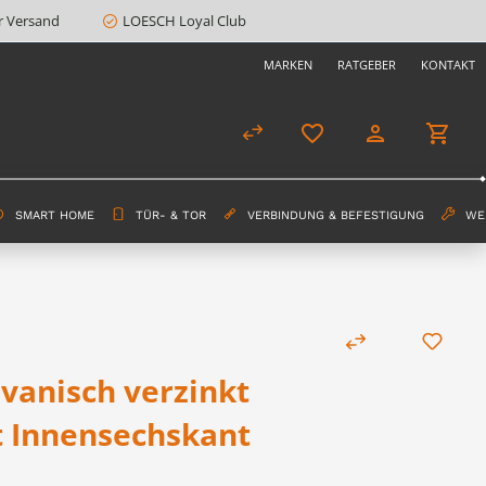
r Versand
LOESCH Loyal Club
MARKEN
RATGEBER
KONTAKT
SMART HOME
TÜR- & TOR
VERBINDUNG & BEFESTIGUNG
WE
lvanisch verzinkt
t Innensechskant