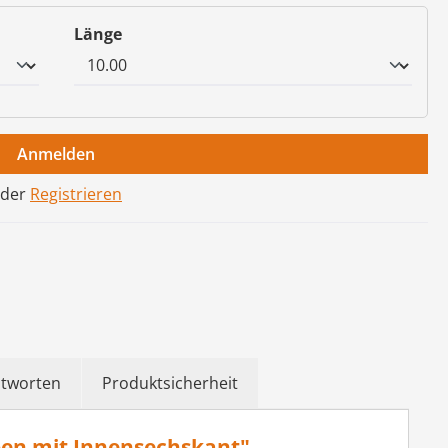
auswählen
Länge
Anmelden
der
Registrieren
ntworten
Produktsicherheit
ben mit Innensechskant"