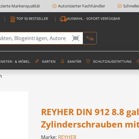
fizierte Markenqualität
Autorisierter Fachhändler
Schnelle
TOP 50 BESTSELLER
AUSWAHL - SOFORT VERFÜGBAR
ENSTER- & MÖBEL
GARTEN
SANITÄR
SCHUTZAUSSTATTUNG
n
REYHER DIN 912 8.8 ga
Zylinderschrauben mi
Marke:
REYHER