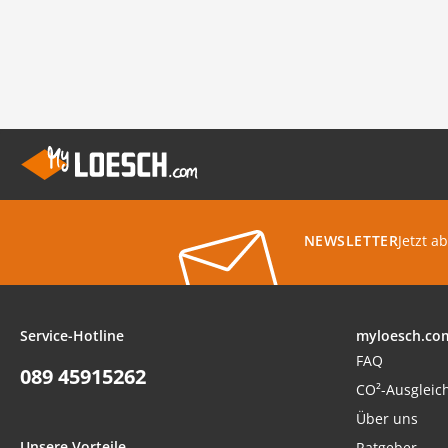
Jetzt a
NEWSLETTER
Service-Hotline
myloesch.co
FAQ
089 45915262
CO²-Ausgleic
Über uns
Unsere Vorteile
Ratgeber