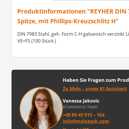
Produktinformationen "REYHER DIN 79
Spitze, mit Phillips-Kreuzschlitz H"
DIN 7983 Stahl, geh. Form C-H galvanisch verzinkt L
VE=FS (100 Stück )
Haben Sie Fragen zum Pro
Zu Mylo – unser KI Assistent
Vanessa Jakovic
eCommerce Team
+49 89 45 915 – 164
info@myloesch.com