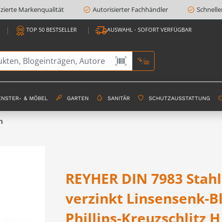
fizierte Markenqualität
Autorisierter Fachhändler
Schnelle
TOP 50 BESTSELLER
AUSWAHL - SOFORT VERFÜGBAR
ENSTER- & MÖBEL
GARTEN
SANITÄR
SCHUTZAUSSTATTUNG
n
REYHER DIN 7983 Stahl
verzinkt Linsensenk-B
Phillips-Kreuzschlitz H