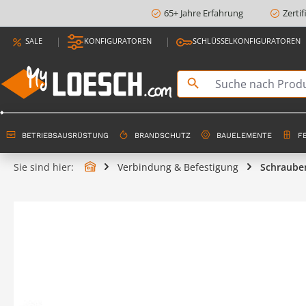
65+ Jahre Erfahrung
Zerti
springen
Zur Hauptnavigation springen
SALE
KONFIGURATOREN
SCHLÜSSELKONFIGURATOREN
BETRIEBSAUSRÜSTUNG
BRANDSCHUTZ
BAUELEMENTE
F
Sie sind hier:
Verbindung & Befestigung
Schraube
Bildergalerie überspringen