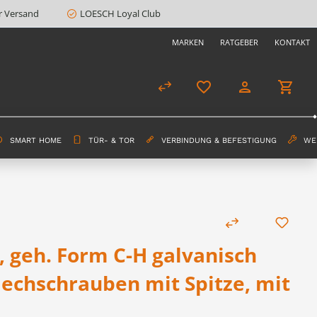
r Versand
LOESCH Loyal Club
MARKEN
RATGEBER
KONTAKT
SMART HOME
TÜR- & TOR
VERBINDUNG & BEFESTIGUNG
WE
, geh. Form C-H galvanisch
lechschrauben mit Spitze, mit