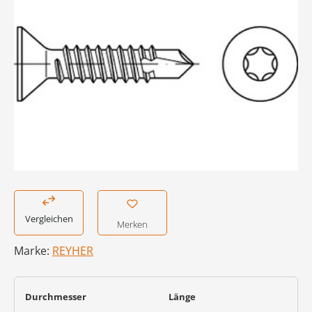
Vergleichen
Merken
Marke:
REYHER
auswählen
auswählen
Durchmesser
Länge