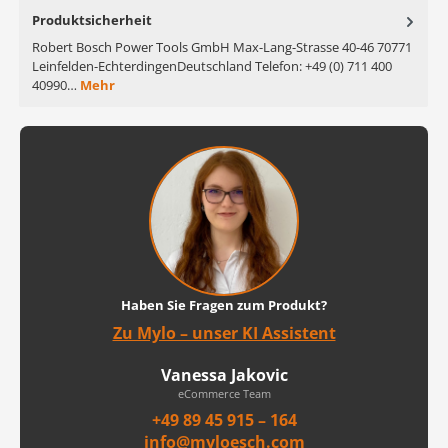
Produktsicherheit
Robert Bosch Power Tools GmbH Max-Lang-Strasse 40-46 70771
Leinfelden-EchterdingenDeutschland Telefon: +49 (0) 711 400
40990…
Mehr
Haben Sie Fragen zum Produkt?
Zu Mylo – unser KI Assistent
Vanessa Jakovic
eCommerce Team
+49 89 45 915 – 164
info@myloesch.com