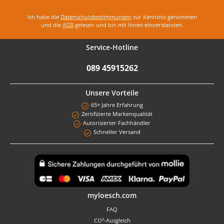
Ich habe die
Datenschutzbestimmungen
zur Kenntnis genommen
und die
AGB
gelesen und bin mit ihnen einverstanden.
Service-Hotline
089 45915262
Unsere Vorteile
65+ Jahre Erfahrung
Zertifizierte Markenqualität
Autorisierter Fachhändler
Schneller Versand
Benutzerdefiniertes Bild 1
myloesch.com
FAQ
CO²-Ausgleich