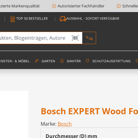
fizierte Markenqualität
Autorisierter Fachhändler
Schnelle
TOP 50 BESTSELLER
AUSWAHL - SOFORT VERFÜGBAR
ENSTER- & MÖBEL
GARTEN
SANITÄR
SCHUTZAUSSTATTUNG
Bosch EXPERT Wood Fo
Marke:
Bosch
auswählen
Durchmesser (D) mm