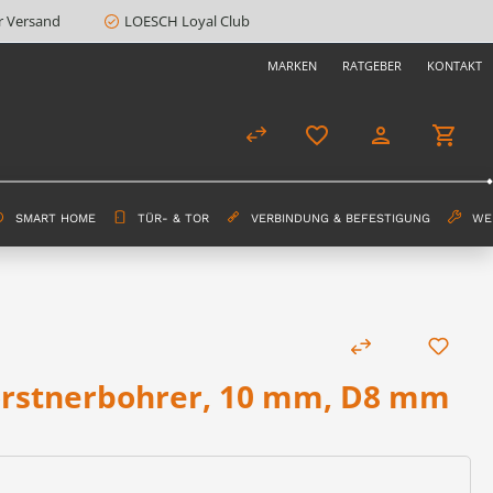
r Versand
LOESCH Loyal Club
MARKEN
RATGEBER
KONTAKT
SMART HOME
TÜR- & TOR
VERBINDUNG & BEFESTIGUNG
WE
rstnerbohrer, 10 mm, D8 mm