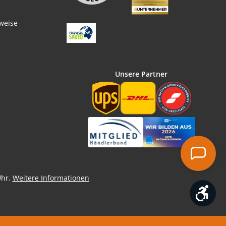
weise
Unsere Partner
Uhr.
Weitere Informationen
Wer