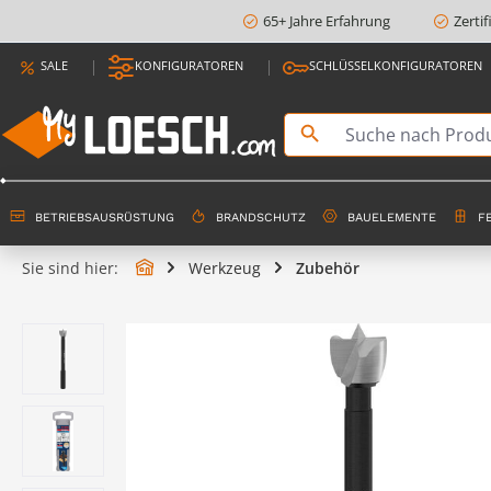
65+ Jahre Erfahrung
Zerti
springen
Zur Hauptnavigation springen
SALE
KONFIGURATOREN
SCHLÜSSELKONFIGURATOREN
BETRIEBSAUSRÜSTUNG
BRANDSCHUTZ
BAUELEMENTE
F
Sie sind hier:
Werkzeug
Zubehör
Bildergalerie überspringen