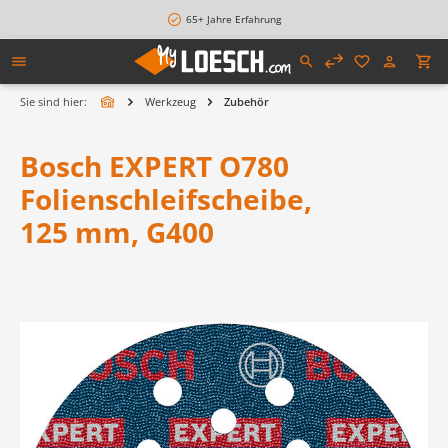
alt springen
65+ Jahre Erfahrung
Sie sind hier:
Werkzeug
Zubehör
Bosch EXPERT O780
Folienschleifscheibe,
125 mm, G400
Bildergalerie überspringen