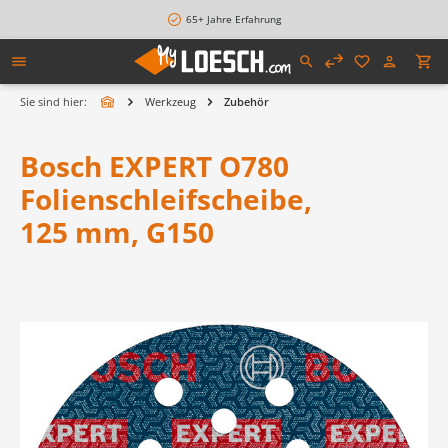
alt springen
65+ Jahre Erfahrung
Sie sind hier:
Werkzeug
Zubehör
Bosch EXPERT O780
Folienschleifscheibe,
125 mm, G150
Bildergalerie überspringen