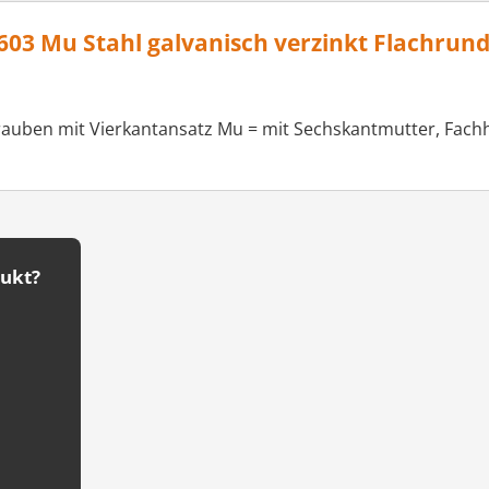
03 Mu Stahl galvanisch verzinkt Flachrun
rauben mit Vierkantansatz Mu = mit Sechskantmutter, Fachh
dukt?