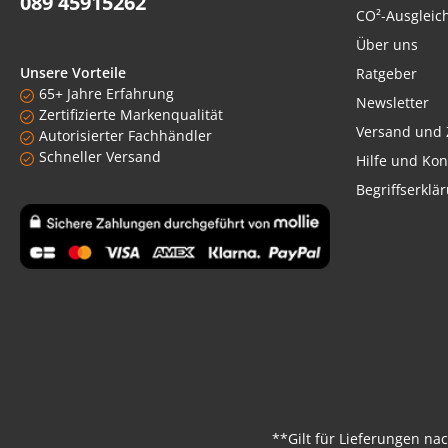
089 45915262
CO²-Ausgleic
Über uns
Unsere Vorteile
Ratgeber
65+ Jahre Erfahrung
Newsletter
Zertifizierte Markenqualität
Versand und 
Autorisierter Fachhändler
Schneller Versand
Hilfe und Kon
Begriffserklä
Benutzerdefiniertes Bild 1
**Gilt für Lieferungen na