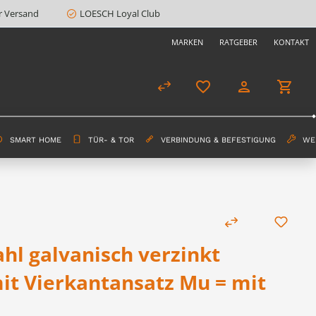
r Versand
LOESCH Loyal Club
MARKEN
RATGEBER
KONTAKT
SMART HOME
TÜR- & TOR
VERBINDUNG & BEFESTIGUNG
WE
hl galvanisch verzinkt
it Vierkantansatz Mu = mit