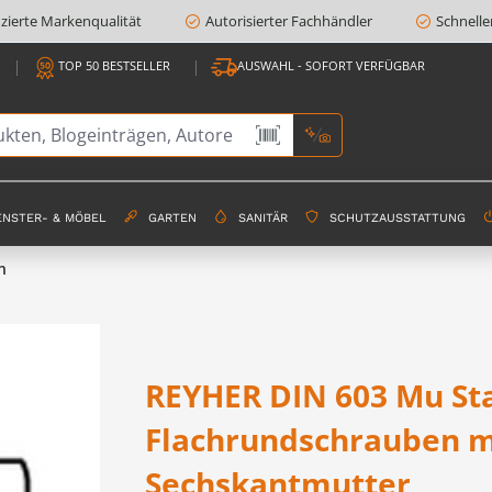
fizierte Markenqualität
Autorisierter Fachhändler
Schnelle
TOP 50 BESTSELLER
AUSWAHL - SOFORT VERFÜGBAR
ENSTER- & MÖBEL
GARTEN
SANITÄR
SCHUTZAUSSTATTUNG
n
REYHER DIN 603 Mu Sta
Flachrundschrauben m
Sechskantmutter