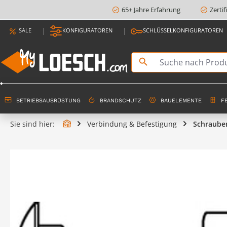
65+ Jahre Erfahrung
Zerti
springen
Zur Hauptnavigation springen
SALE
KONFIGURATOREN
SCHLÜSSELKONFIGURATOREN
BETRIEBSAUSRÜSTUNG
BRANDSCHUTZ
BAUELEMENTE
F
Sie sind hier:
Verbindung & Befestigung
Schraube
Bildergalerie überspringen